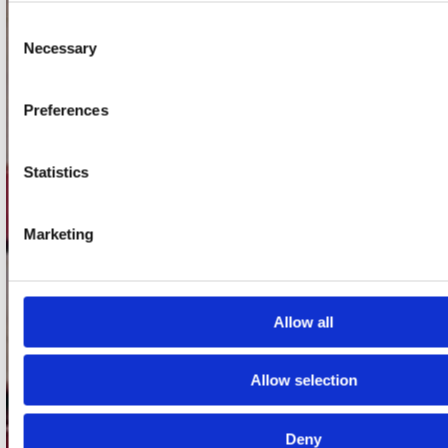
onze winkels
Consent
Necessary
Selection
Concerto Amsterdam
Record Mania Amsterdam
Preferences
Plato Groningen
Plato Utrecht
Statistics
Plato Leiden
Marketing
Plato Deventer
Plato Zwolle
Plato Rotterdam
Allow all
Plato Apeldoorn / Mansion 24
De Waterput in Bergen op Zoom
Allow selection
klantenservice
Deny