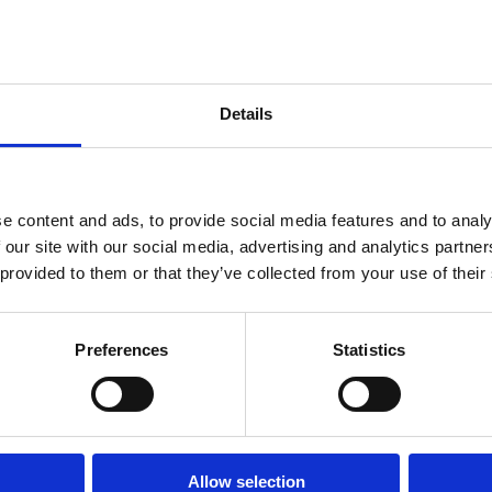
ndtracks
Plato 50 jaar Sale
siek
sues
Details
e content and ads, to provide social media features and to analy
 our site with our social media, advertising and analytics partn
 provided to them or that they’ve collected from your use of their
Preferences
Statistics
onze winkels
klantenservice
Concerto Amsterdam
Allow selection