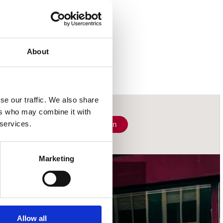
About
se our traffic. We also share
ers who may combine it with
 services.
Schrijf je in
Marketing
wij accepteren
Allow all