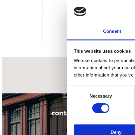
Sou
Classics
Bierviltjes
Klas
Boxsets
Reis
7 Inch singles
Consent
This website uses cookies
We use cookies to personalis
information about your use of
nieuwsbrief
other information that you’ve
Consent
Necessary
Selection
contact
Deny