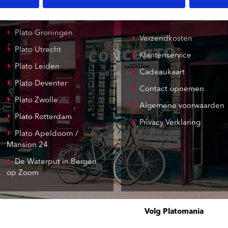
Record Mania
Amsterdam
Plato Groningen
Verzendkosten
Plato Utrecht
Klantenservice
Plato Leiden
Cadeaukaart
Plato Deventer
Contact opnemen
Plato Zwolle
Algemene voorwaarden
Plato Rotterdam
Privacy Verklaring
Plato Apeldoorn /
Mansion 24
De Waterput in Bergen
op Zoom
Volg Platomania