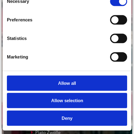
Necessary
Selection
Adres
Preferences
Concerto Recordstore
Utrechtsestraat 52-60
1017 VP Amsterdam
Statistics
Marketing
onze winkels
Concerto Amsterdam
Allow all
Record Mania Amsterdam
Plato Groningen
Allow selection
Plato Utrecht
Plato Leiden
Deny
Plato Deventer
Plato Zwolle