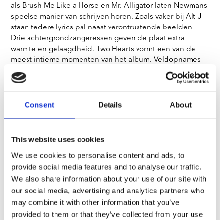
als Brush Me Like a Horse en Mr. Alligator laten Newmans
speelse manier van schrijven horen. Zoals vaker bij Alt-J
staan tedere lyrics pal naast verontrustende beelden.
Drie achtergrondzangeressen geven de plaat extra
warmte en gelaagdheid. Two Hearts vormt een van de
meest intieme momenten van het album. Veldopnames
uit Newmans dagelijks leven, of eigenlijk dat van zijn
dochter, lopen als een rode draad door het nummer, van
de eerste echo’s tot de eerste woordjes. The Canyon laat
zien dat wanneer je Joe Newman uit Alt-J haalt, je niet
Consent
Details
About
met een derde van de band overblijft, maar met een
volledig nieuw geheel. En wat voor een. (Lotte Hurkens)
This website uses cookies
JJerome87 is the solo moniker of British songwriter,
We use cookies to personalise content and ads, to
musician and frontman of the critically acclaimed Mercury
provide social media features and to analyse our traffic.
Prize and Ivor Novello-winning band, alt-J.Recorded in LA
We also share information about your use of our site with
alongside producer Carlos De La Gaza, a dedicated
group of session musicians and a trio of female vocalists,
our social media, advertising and analytics partners who
The Canyon is a collection of alt-J (esque) songs with a
may combine it with other information that you’ve
Californian, Motown, Blues and Gospel energy.
provided to them or that they’ve collected from your use