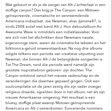
Wat gebeurt er als je de zanger van Alt-J achterlaat in een
stoffige canyon? Dan krijg je The Canyon: een Motown-
geïnspireerde, cinematische en vervreemdende
Americana-indieplaat. Joe Newman, alias Jjerome87, is
sinds 2008 actief met band Alt-J. Hun debuutalbum An
Awesome Wave is inmiddels een indieklassieker. Voor
wie zich niet liet afschrikken door Newmans nasale,
eigenzinnige stem, waren de cinematische teksten en het
folktronica-geluid onweerstaanbaar. Na nog drie albums
volgde telkens een periode van creatieve uitputting voor
Newman, die binnen Alt-J de belangrijkste songwriter is.
Tot The Dream, rond die periode werd namelijk zijn
grootste inspiratiebron geboren: zijn dochter. The
Canyon ontstond vanuit het nieuwe vaderschap en de
veranderingen die daarmee gepaard gingen. Ook een
soulcompilatie uit de jaren zestig die zijn vader vroeger
religieus draaide, sijpelden door in het album, net als zijn
nieuwe Amerikaanse omgeving. Het resultaat is een
bluesy, stoffige plaat waarop Motown-geïnspireerde
Americana en Alt-J samenkomen. Evocerende nummers