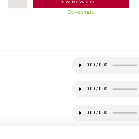
ndtracks
Plato 50 jaar Sale
In winkelwagen
siek
Op voorraad
sues