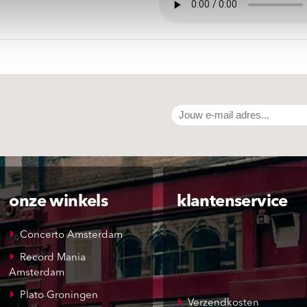
onze winkels
klantenservice
Concerto Amsterdam
Record Mania
Amsterdam
Plato Groningen
Verzendkosten