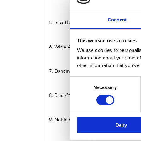
Consent
5. Into The Light
This website uses cookies
6. Wide Awake
We use cookies to personalis
information about your use of
other information that you’ve
7. Dancing In The Dark
Consent
Necessary
Selection
8. Raise Your Head
9. Not In Our Name
Deny