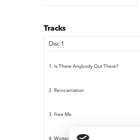
Sou
Classics
Bierviltjes
Klas
Boxsets
Reis
7 Inch singles
Tracks
Disc 1
1. Is There Anybody Out There?
2. Reincarnation
3. Free Me
4. Winter Is Coming