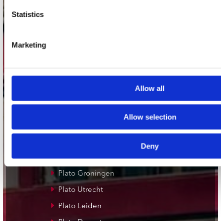
Stuur ons een e-mail
Statistics
webwinkel@platomania.nl
Adres
Marketing
Concerto Recordstore
Utrechtsestraat 52-60
1017 VP Amsterdam
Allow all
Allow selection
onze winkels
Concerto Amsterdam
Deny
Record Mania Amsterdam
Plato Groningen
Plato Utrecht
Plato Leiden