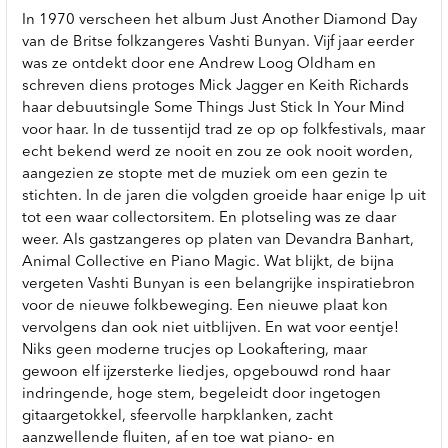
In 1970 verscheen het album Just Another Diamond Day
van de Britse folkzangeres Vashti Bunyan. Vijf jaar eerder
was ze ontdekt door ene Andrew Loog Oldham en
schreven diens protoges Mick Jagger en Keith Richards
haar debuutsingle Some Things Just Stick In Your Mind
voor haar. In de tussentijd trad ze op op folkfestivals, maar
echt bekend werd ze nooit en zou ze ook nooit worden,
aangezien ze stopte met de muziek om een gezin te
stichten. In de jaren die volgden groeide haar enige lp uit
tot een waar collectorsitem. En plotseling was ze daar
weer. Als gastzangeres op platen van Devandra Banhart,
Animal Collective en Piano Magic. Wat blijkt, de bijna
vergeten Vashti Bunyan is een belangrijke inspiratiebron
voor de nieuwe folkbeweging. Een nieuwe plaat kon
vervolgens dan ook niet uitblijven. En wat voor eentje!
Niks geen moderne trucjes op Lookaftering, maar
gewoon elf ijzersterke liedjes, opgebouwd rond haar
indringende, hoge stem, begeleidt door ingetogen
gitaargetokkel, sfeervolle harpklanken, zacht
aanzwellende fluiten, af en toe wat piano- en