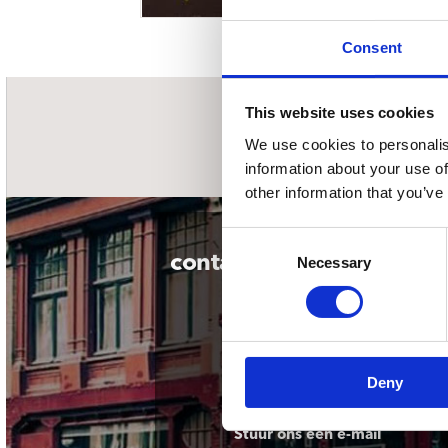
Sou
Classics
Bierviltjes
Klas
Boxsets
Consent
Reis
7 Inch singles
This website uses cookies
nieuwsbrief
We use cookies to personalis
information about your use of
other information that you’ve
Consent
contact
Necessary
Selection
Deny
Stuur ons een e-mail