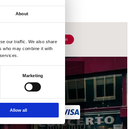
About
Schrijf je in
se our traffic. We also share
ers who may combine it with
 services.
wij accepteren
Marketing
Allow all