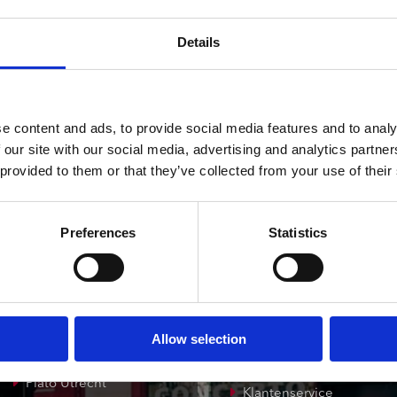
ndtracks
Gemiddeld 42 werkdagen
Plato 50 jaar Sale
siek
Details
sues
e content and ads, to provide social media features and to analy
 our site with our social media, advertising and analytics partn
 provided to them or that they’ve collected from your use of their
onze winkels
klantenservice
Preferences
Statistics
Concerto Amsterdam
Record Mania
Amsterdam
Allow selection
Plato Groningen
Verzendkosten
Plato Utrecht
Klantenservice