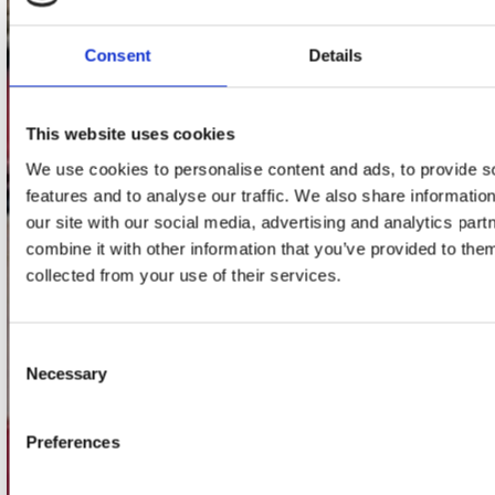
Stuur ons een e-mail
webwinkel@platomania.nl
Consent
Details
Adres
Concerto Recordstore
This website uses cookies
Utrechtsestraat 52-60
We use cookies to personalise content and ads, to provide s
1017 VP Amsterdam
features and to analyse our traffic. We also share informatio
our site with our social media, advertising and analytics pa
combine it with other information that you’ve provided to them
onze winkels
collected from your use of their services.
Concerto Amsterdam
Consent
Record Mania Amsterdam
Necessary
Selection
Plato Groningen
Plato Utrecht
Preferences
Plato Leiden