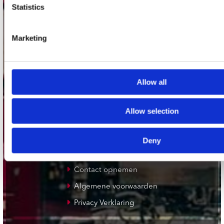
Plato Deventer
Statistics
Plato Zwolle
Plato Rotterdam
Marketing
Plato Apeldoorn / Mansion 24
De Waterput in Bergen op Zoom
Allow all
klantenservice
Allow selection
Verzendkosten
Klantenservice
Deny
Cadeaukaart
Contact opnemen
Algemene voorwaarden
Privacy Verklaring