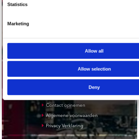
Plato Deventer
Statistics
Plato Zwolle
Plato Rotterdam
Marketing
Plato Apeldoorn / Mansion 24
De Waterput in Bergen op Zoom
Allow all
klantenservice
Allow selection
Verzendkosten
Klantenservice
Deny
Cadeaukaart
Contact opnemen
Algemene voorwaarden
Privacy Verklaring