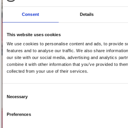
Stuur ons een e-mail
webwinkel@platomania.nl
Consent
Details
Adres
Concerto Recordstore
This website uses cookies
Utrechtsestraat 52-60
We use cookies to personalise content and ads, to provide s
1017 VP Amsterdam
features and to analyse our traffic. We also share informatio
our site with our social media, advertising and analytics pa
combine it with other information that you’ve provided to them
onze winkels
collected from your use of their services.
Concerto Amsterdam
Consent
Record Mania Amsterdam
Necessary
Selection
Plato Groningen
Plato Utrecht
Preferences
Plato Leiden