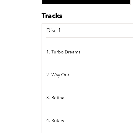
Sou
Classics
Bierviltjes
Klas
Boxsets
Tracks
Reis
7 Inch singles
Disc 1
1. Turbo Dreams
2. Way Out
3. Retina
4. Rotary