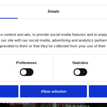
ndtracks
3 a 5 werkdagen
Plato 50 jaar Sale
siek
Details
sues
e content and ads, to provide social media features and to analy
 our site with our social media, advertising and analytics partn
 provided to them or that they’ve collected from your use of their
onze winkels
klantenservice
Preferences
Statistics
Concerto Amsterdam
Record Mania
Amsterdam
Allow selection
Plato Groningen
Verzendkosten
Plato Utrecht
Klantenservice