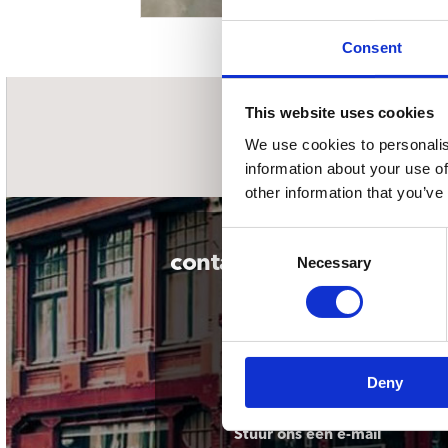
Sou
Classics
Bierviltjes
Klas
Boxsets
Consent
Reis
7 Inch singles
This website uses cookies
nieuwsbrief
We use cookies to personalis
information about your use of
other information that you’ve
Consent
contact
Necessary
Selection
Deny
Stuur ons een e-mail