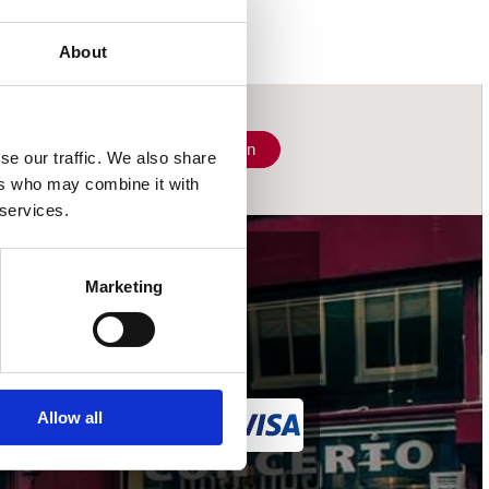
About
Schrijf je in
se our traffic. We also share
ers who may combine it with
 services.
wij accepteren
Marketing
Allow all