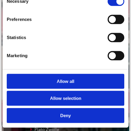
Necessary
Selection
Adres
Preferences
Concerto Recordstore
Utrechtsestraat 52-60
1017 VP Amsterdam
Statistics
Marketing
onze winkels
Concerto Amsterdam
Allow all
Record Mania Amsterdam
Plato Groningen
Allow selection
Plato Utrecht
Plato Leiden
Deny
Plato Deventer
Plato Zwolle