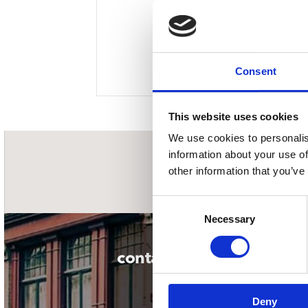
Sou
Classics
Bierviltjes
Klas
Boxsets
Reis
7 Inch singles
Consent
This website uses cookies
We use cookies to personalis
information about your use of
nieuwsbrief
other information that you’ve
Consent
Necessary
Selection
contact
Deny