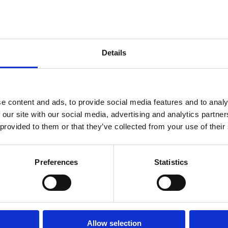
ndtracks
Plato 50 jaar Sale
siek
sues
Details
e content and ads, to provide social media features and to analy
 our site with our social media, advertising and analytics partn
 provided to them or that they’ve collected from your use of their
Preferences
Statistics
onze winkels
klantenservice
Concerto Amsterdam
Allow selection