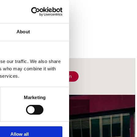
About
se our traffic. We also share
ers who may combine it with
 services.
Schrijf je in
Marketing
wij accepteren
Allow all