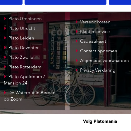
Record Mania
Amsterdam
Plato Groningen
Verzendkosten
Plato Utrecht
Klantenservice
Plato Leiden
Cadeaukaart
Plato Deventer
Contact opnemen
Plato Zwolle
Algemene voorwaarden
Plato Rotterdam
Privacy Verklaring
Plato Apeldoorn /
Mansion 24
De Waterput in Bergen
op Zoom
Volg Platomania