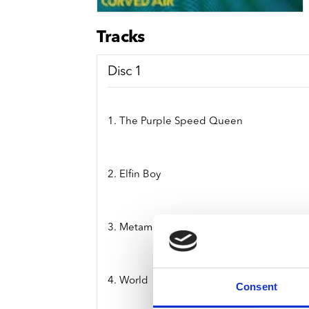
Sou
Classics
Bierviltjes
Klas
Boxsets
Tracks
Reis
7 Inch singles
Disc 1
1. The Purple Speed Queen
2. Elfin Boy
3. Metamorphosis
4. World
Consent