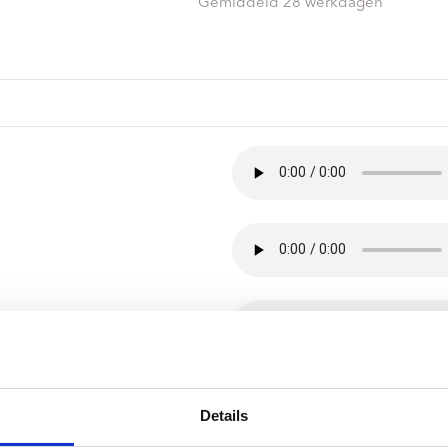
ndtracks
Gemiddeld 28 werkdagen
Plato 50 jaar Sale
siek
sues
Details