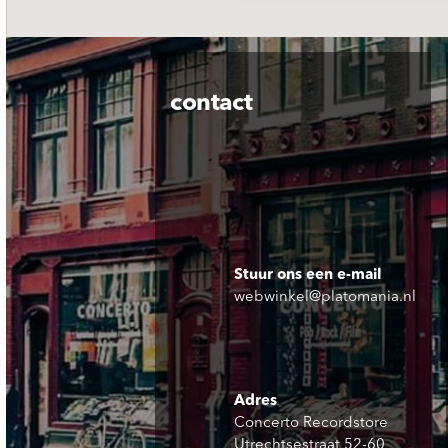
contact
Stuur ons een e-mail
webwinkel@platomania.nl
Adres
Concerto Recordstore
Utrechtsestraat 52-60