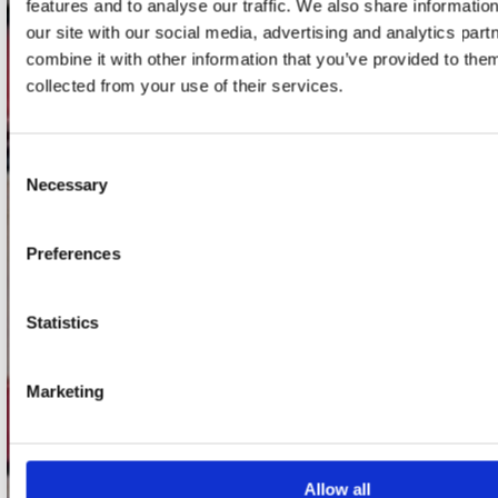
features and to analyse our traffic. We also share informatio
our site with our social media, advertising and analytics pa
Adres
combine it with other information that you’ve provided to them
Concerto Recordstore
collected from your use of their services.
Utrechtsestraat 52-60
1017 VP Amsterdam
Consent
Necessary
Selection
onze winkels
Preferences
Concerto Amsterdam
Record Mania Amsterdam
Statistics
Plato Groningen
Plato Utrecht
Marketing
Plato Leiden
Plato Deventer
Allow all
Plato Zwolle