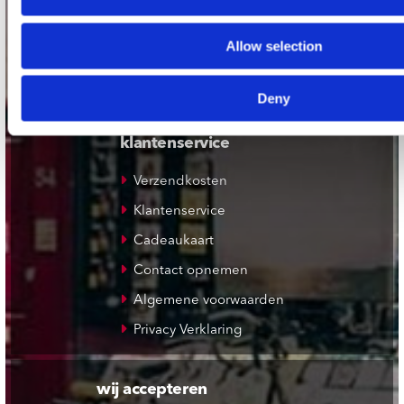
Plato Rotterdam
Allow selection
Plato Apeldoorn / Mansion 24
De Waterput in Bergen op Zoom
Deny
klantenservice
Verzendkosten
Klantenservice
Cadeaukaart
Contact opnemen
Algemene voorwaarden
Privacy Verklaring
wij accepteren