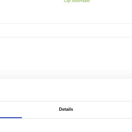
ndtracks
Op voorraad
Plato 50 jaar Sale
siek
sues
Details