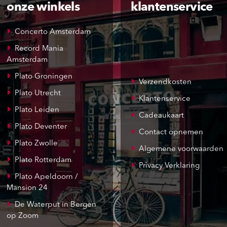
onze winkels
klantenservice
Concerto Amsterdam
Record Mania
Amsterdam
Plato Groningen
Verzendkosten
Plato Utrecht
Klantenservice
Plato Leiden
Cadeaukaart
Plato Deventer
Contact opnemen
Plato Zwolle
Algemene voorwaarden
Plato Rotterdam
Privacy Verklaring
Plato Apeldoorn /
Mansion 24
De Waterput in Bergen
op Zoom