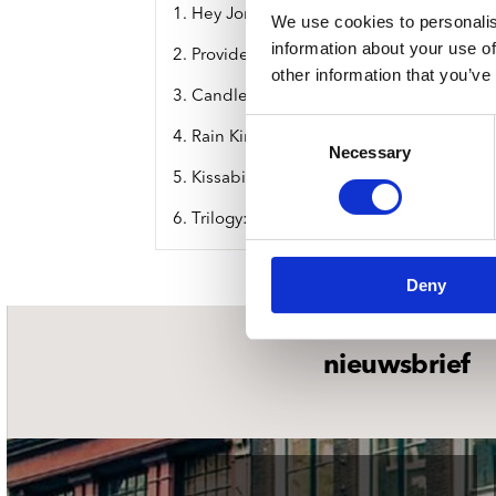
1. Hey Joni
We use cookies to personalis
information about your use of
2. Providence
other information that you’ve
3. Candle
Consent
4. Rain King
Necessary
Selection
5. Kissability
6. Trilogy: A) The Wonder / B) Hyperstation
Deny
nieuwsbrief