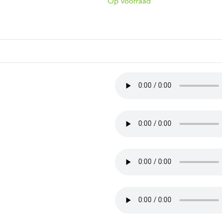
ndtracks
Op voorraad
Plato 50 jaar Sale
siek
sues