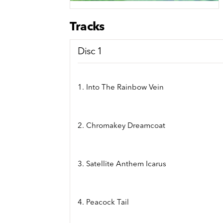
Sou
Classics
Bierviltjes
Klas
Boxsets
Tracks
Reis
7 Inch singles
Disc 1
1. Into The Rainbow Vein
2. Chromakey Dreamcoat
3. Satellite Anthem Icarus
4. Peacock Tail