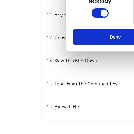
Necessary
Selection
11. Hey Saturday Sun
Deny
12. Constants Are Changing
13. Slow This Bird Down
14. Tears From The Compound Eye
15. Farewell Fire