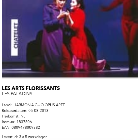
LES ARTS FLORISSANTS
LES PALADINS
Label: HARMONIA G - O OPUS ARTE
Releasedatum: 05-08-2013
Herkomst: NL
Item-nr: 1837806
EAN: 0809478009382
Levertijd: 3 a 5 werkdagen