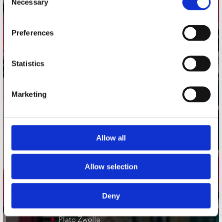
Necessary
Selection
Adres
Preferences
Concerto Recordstore
Utrechtsestraat 52-60
1017 VP Amsterdam
Statistics
Marketing
onze winkels
Concerto Amsterdam
Allow all
Record Mania Amsterdam
Plato Groningen
Allow selection
Plato Utrecht
Plato Leiden
Deny
Plato Deventer
Plato Zwolle