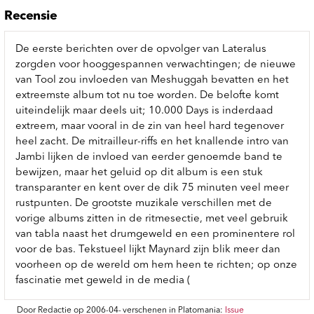
Recensie
De eerste berichten over de opvolger van Lateralus
zorgden voor hooggespannen verwachtingen; de nieuwe
van Tool zou invloeden van Meshuggah bevatten en het
extreemste album tot nu toe worden. De belofte komt
uiteindelijk maar deels uit; 10.000 Days is inderdaad
extreem, maar vooral in de zin van heel hard tegenover
heel zacht. De mitrailleur-riffs en het knallende intro van
Jambi lijken de invloed van eerder genoemde band te
bewijzen, maar het geluid op dit album is een stuk
transparanter en kent over de dik 75 minuten veel meer
rustpunten. De grootste muzikale verschillen met de
vorige albums zitten in de ritmesectie, met veel gebruik
van tabla naast het drumgeweld en een prominentere rol
voor de bas. Tekstueel lijkt Maynard zijn blik meer dan
voorheen op de wereld om hem heen te richten; op onze
fascinatie met geweld in de media (
Door Redactie op 2006-04-
verschenen in Platomania:
Issue