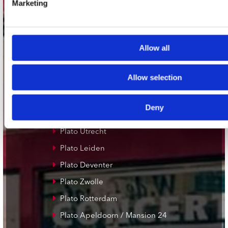
Marketing
Utrechtsestraat 52-60
1017 VP Amsterdam
Allow all
onze winkels
Allow selection
Concerto Amsterdam
Record Mania Amsterdam
Deny
Plato Groningen
Plato Utrecht
Plato Leiden
Plato Deventer
Plato Zwolle
Plato Rotterdam
Plato Apeldoorn / Mansion 24