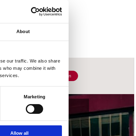
About
se our traffic. We also share
ers who may combine it with
 services.
Schrijf je in
Marketing
wij accepteren
Allow all