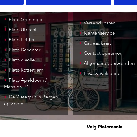
Record Mania
Amsterdam
Plato Groningen
Verzendkosten
Plato Utrecht
Klantenservice
Plato Leiden
Cadeaukaart
Plato Deventer
Contact opnemen
Plato Zwolle
Algemene voorwaarden
Plato Rotterdam
Privacy Verklaring
Plato Apeldoorn /
Mansion 24
De Waterput in Bergen
op Zoom
Volg Platomania