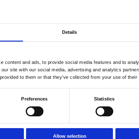
ndtracks
Plato 50 jaar Sale
siek
sues
Details
e content and ads, to provide social media features and to analy
 our site with our social media, advertising and analytics partn
 provided to them or that they’ve collected from your use of their
Preferences
Statistics
onze winkels
klantenservice
Concerto Amsterdam
Allow selection