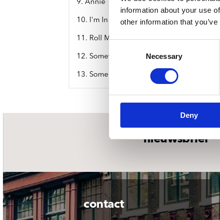
9. Annie
information about your use of
10. I'm In Love With You
other information that you’ve
11. Roll Me
Consent
Necessary
Selection
12. Something Special
13. Some Of These Days
Deny
nieuwsbrief
contact