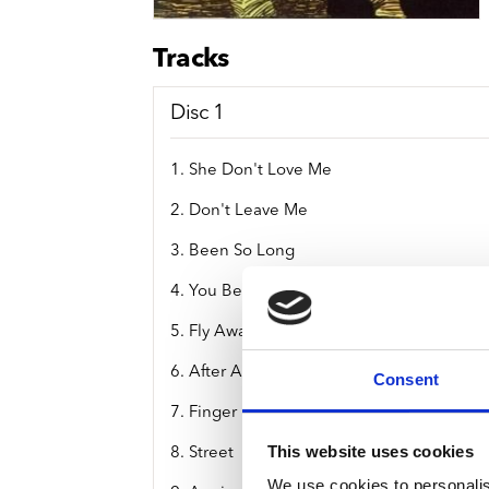
Sou
Classics
Bierviltjes
Klas
Boxsets
Tracks
Reis
7 Inch singles
Disc 1
1. She Don't Love Me
2. Don't Leave Me
3. Been So Long
4. You Better Be Right
5. Fly Away
6. After Awhile
Consent
7. Finger Pie
This website uses cookies
8. Street
We use cookies to personalis