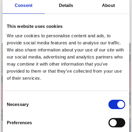
nieuwsbrief
Consent
Details
About
Schrijf je in
This website uses cookies
We use cookies to personalise content and ads, to
provide social media features and to analyse our traffic.
We also share information about your use of our site with
contact
our social media, advertising and analytics partners who
may combine it with other information that you’ve
Stuur ons een e-mail
provided to them or that they’ve collected from your use
webwinkel@platomania.nl
of their services.
Adres
Concerto Recordstore
Consent
Utrechtsestraat 52-60
Necessary
Selection
1017 VP Amsterdam
Preferences