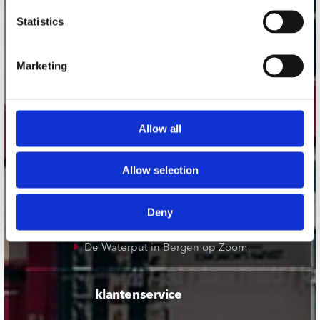
onze winkels
Statistics
Concerto Amsterdam
Record Mania Amsterdam
Marketing
Plato Groningen
Plato Utrecht
Allow all
Plato Leiden
Plato Deventer
Allow selection
Plato Zwolle
Plato Rotterdam
Deny
Plato Apeldoorn / Mansion 24
De Waterput in Bergen op Zoom
klantenservice