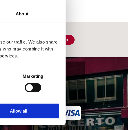
About
Schrijf je in
se our traffic. We also share
ers who may combine it with
 services.
wij accepteren
Marketing
Allow all