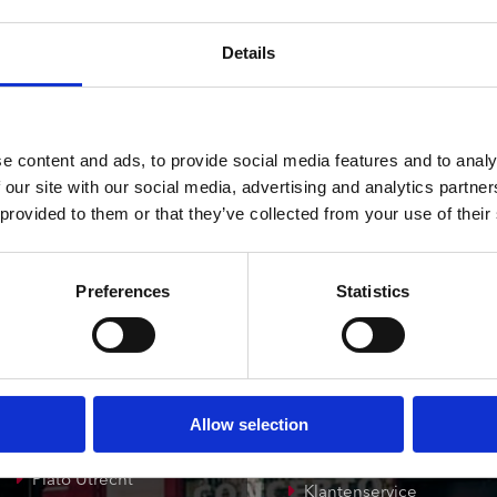
ndtracks
3 a 5 werkdagen
Plato 50 jaar Sale
siek
Details
sues
e content and ads, to provide social media features and to analy
 our site with our social media, advertising and analytics partn
 provided to them or that they’ve collected from your use of their
onze winkels
klantenservice
Preferences
Statistics
Concerto Amsterdam
Record Mania
Amsterdam
Allow selection
Plato Groningen
Verzendkosten
Plato Utrecht
Klantenservice