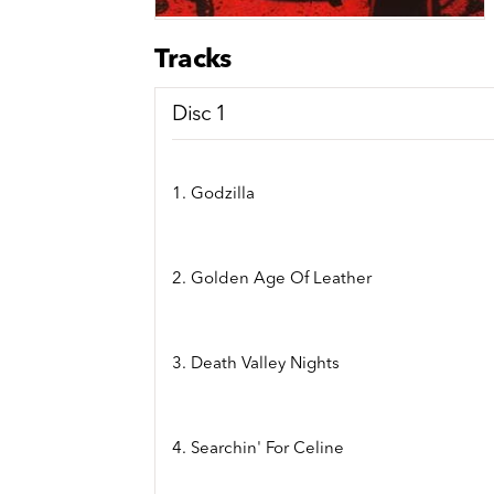
Sou
Classics
Bierviltjes
Klas
Boxsets
Tracks
Reis
7 Inch singles
Disc 1
1. Godzilla
2. Golden Age Of Leather
3. Death Valley Nights
4. Searchin' For Celine