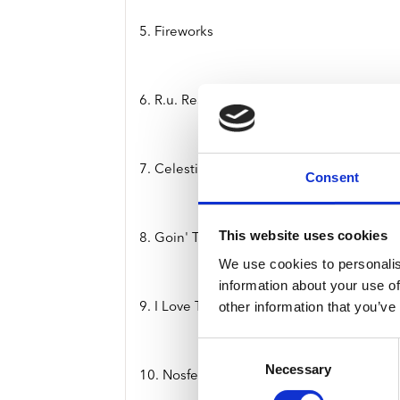
5. Fireworks
6. R.u. Ready 2 Rock
7. Celestial The Queen
Consent
This website uses cookies
8. Goin' Through The Motions
We use cookies to personalis
information about your use of
other information that you’ve
9. I Love The Night
Consent
Necessary
Selection
10. Nosferatu