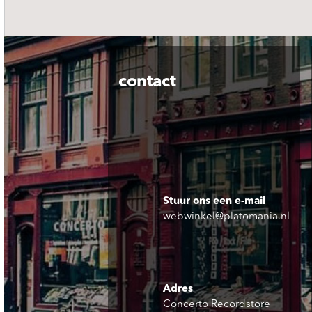
contact
Stuur ons een e-mail
webwinkel@platomania.nl
Adres
Concerto Recordstore