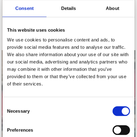
Consent
Details
About
nieuwsbrief
This website uses cookies
Schrijf je in
We use cookies to personalise content and ads, to
provide social media features and to analyse our traffic.
We also share information about your use of our site with
our social media, advertising and analytics partners who
contact
may combine it with other information that you’ve
Stuur ons een e-mail
provided to them or that they’ve collected from your use
webwinkel@platomania.nl
of their services.
Adres
Concerto Recordstore
Consent
Necessary
Utrechtsestraat 52-60
Selection
1017 VP Amsterdam
Preferences