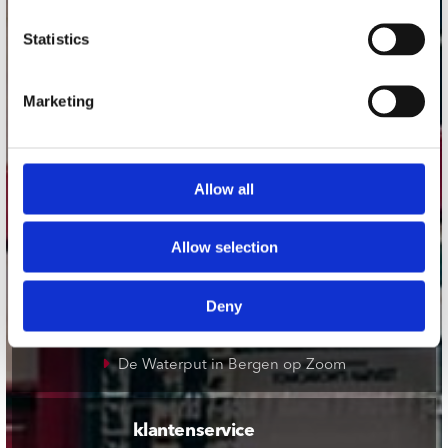
onze winkels
Statistics
Concerto Amsterdam
Marketing
Record Mania Amsterdam
Plato Groningen
Plato Utrecht
Allow all
Plato Leiden
Plato Deventer
Allow selection
Plato Zwolle
Plato Rotterdam
Deny
Plato Apeldoorn / Mansion 24
De Waterput in Bergen op Zoom
klantenservice