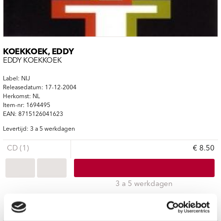
KOEKKOEK, EDDY
EDDY KOEKKOEK
Label: NIJ
Releasedatum: 17-12-2004
Herkomst: NL
Item-nr: 1694495
EAN: 8715126041623
Levertijd: 3 a 5 werkdagen
CD (1)
€ 8.50
3 a 5 werkdagen