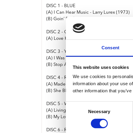
DISC 1 - BLUE
(A) I Can Hear Music - Larry Lurex (1973)
(B) Goin’ Back – Larry Lurex
DISC 2 - ORANGE
(A) Love Kills (1984)
Consent
DISC 3 - YELLOW
(A) I Was Born To Love You (1985)
(B) Stop All The Fighting
This website uses cookies
We use cookies to personalis
DISC 4 - RED
information about your use of
(A) Made In Heaven [Single Remix] (1985
other information that you’ve
(B) She Blows Hot And Cold
DISC 5 - WHITE
Consent
(A) Living On My Own [Single Edit] (1985
Necessary
Selection
(B) My Love Is Dangerous
DISC 6 - RED