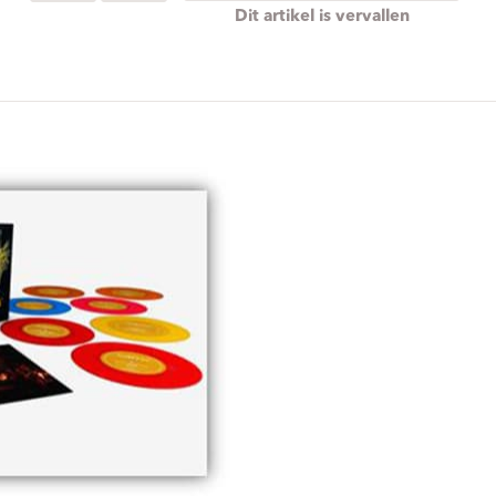
ndtracks
Plato 50 jaar Sale
Dit artikel is vervallen
siek
sues