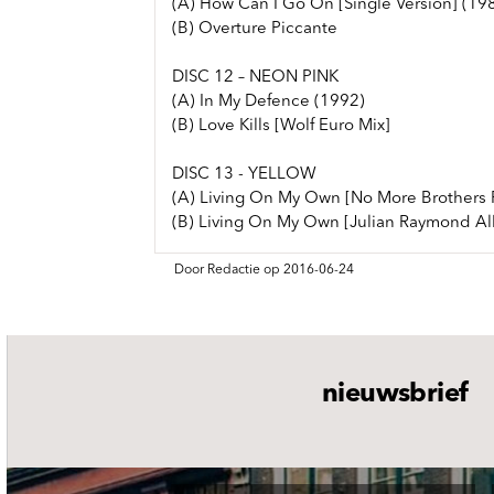
(A) How Can I Go On [Single Version] (19
(B) Overture Piccante
DISC 12 – NEON PINK
(A) In My Defence (1992)
(B) Love Kills [Wolf Euro Mix]
DISC 13 - YELLOW
(A) Living On My Own [No More Brothers 
(B) Living On My Own [Julian Raymond A
Door Redactie op 2016-06-24
nieuwsbrief