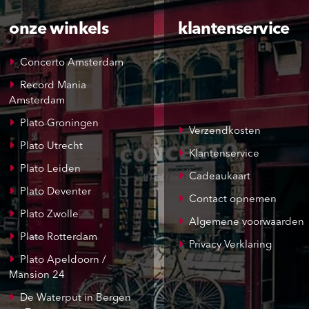
onze winkels
klantenservice
Concerto Amsterdam
Record Mania
Amsterdam
Plato Groningen
Verzendkosten
Plato Utrecht
Klantenservice
Plato Leiden
Cadeaukaart
Plato Deventer
Contact opnemen
Plato Zwolle
Algemene voorwaarden
Plato Rotterdam
Privacy Verklaring
Plato Apeldoorn /
Mansion 24
De Waterput in Bergen