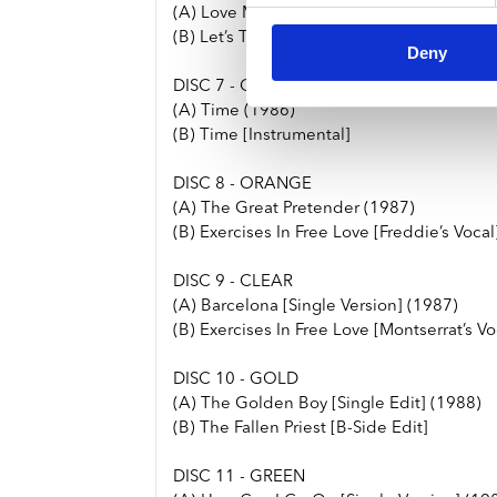
(A) Love Me Like There’s No Tomorrow (1
(B) Let’s Turn It On
Deny
DISC 7 - CYAN
(A) Time (1986)
(B) Time [Instrumental]
DISC 8 - ORANGE
(A) The Great Pretender (1987)
(B) Exercises In Free Love [Freddie’s Vocal
DISC 9 - CLEAR
(A) Barcelona [Single Version] (1987)
(B) Exercises In Free Love [Montserrat’s Vo
DISC 10 - GOLD
(A) The Golden Boy [Single Edit] (1988)
(B) The Fallen Priest [B-Side Edit]
DISC 11 - GREEN