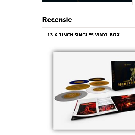
Sou
Classics
Bierviltjes
Klas
Boxsets
Reis
7 Inch singles
Recensie
13 X 7INCH SINGLES VINYL BOX