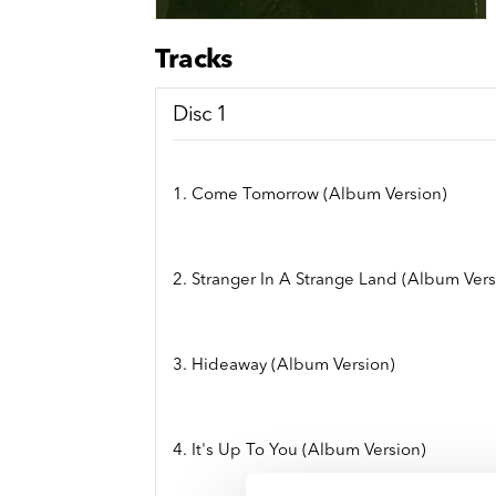
Sou
Classics
Bierviltjes
Klas
Boxsets
Tracks
Reis
7 Inch singles
Disc 1
1. Come Tomorrow (Album Version)
2. Stranger In A Strange Land (Album Vers
3. Hideaway (Album Version)
4. It's Up To You (Album Version)