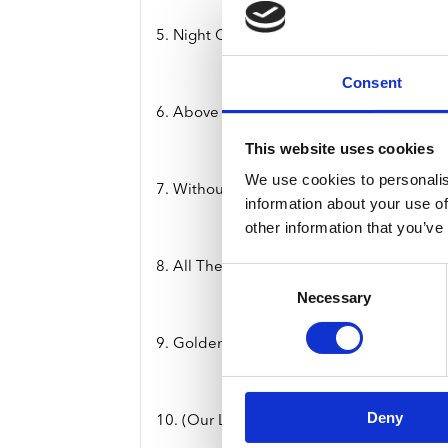
5. Night Of My Life (Album Version)
Consent
6. Above The Law (Album Version)
This website uses cookies
We use cookies to personalis
7. Without Your Love (Album Version)
information about your use of
other information that you’ve
8. All The Children (Album Version)
Consent
Necessary
Selection
9. Golden Dawn (Album Version)
Deny
10. (Our Love) Don't Throw It All Away (A