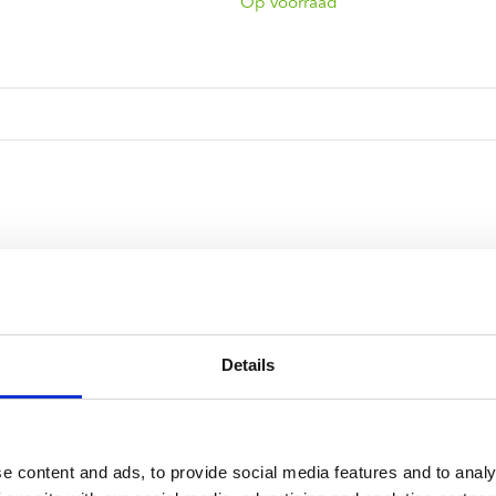
ndtracks
Op voorraad
Plato 50 jaar Sale
siek
sues
Details
e content and ads, to provide social media features and to analy