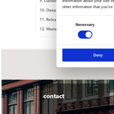
information about your use of
9. Garden (Remastered)
other information that you’ve
10. Deep (Remastered)
Consent
11. Release (Remastered)
Necessary
Selection
12. Master / Slave (Remastered)
Deny
nieuwsbrief
contact