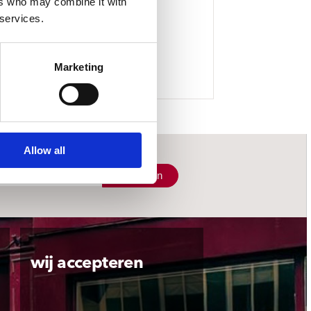
ers who may combine it with
 services.
Marketing
Allow all
Schrijf je in
wij accepteren