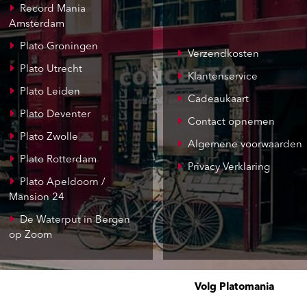
Record Mania
Amsterdam
Plato Groningen
Verzendkosten
Plato Utrecht
Klantenservice
Plato Leiden
Cadeaukaart
Plato Deventer
Contact opnemen
Plato Zwolle
Algemene voorwaarden
Plato Rotterdam
Privacy Verklaring
Plato Apeldoorn /
Mansion 24
De Waterput in Bergen
op Zoom
Volg Platomania