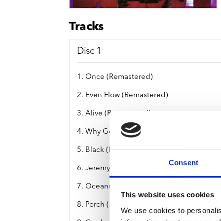
Sou
Classics
Bierviltjes
Klas
Boxsets
Tracks
Reis
7 Inch singles
Disc 1
1. Once (Remastered)
2. Even Flow (Remastered)
3. Alive (Remastered)
4. Why Go (Remastered)
5. Black (Remastered)
Consent
6. Jeremy (Remastered)
7. Oceans (Remastered)
This website uses cookies
8. Porch (Remastered)
We use cookies to personalis