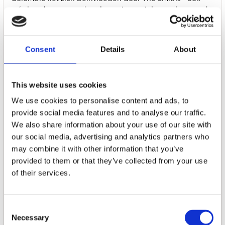
zo’n band met meerdere lagen in muziek en tekst - en de
door electropop noir met een flinke vleug R 'n B.
Regelmatig vliegt hij uit de bocht en dat maakt het niet
overal even makkelijke kost, maar het blijft wel lang
Consent
Details
About
intrigeren. Naar verluid heeft Colombie een dramatisch
jaar achter de rug en dat gevoel heeft hij geprobeerd te
omarmen en te vertalen naar zijn muziek. Nick Cave is fan
This website uses cookies
van de band en dat mag met nadruk een
kwaliteitsstempel zijn. En met Infinity zet de band een
We use cookies to personalise content and ads, to
grote stap vooruit.
provide social media features and to analyse our traffic.
We also share information about your use of our site with
our social media, advertising and analytics partners who
may combine it with other information that you’ve
provided to them or that they’ve collected from your use
of their services.
Consent
Necessary
Selection