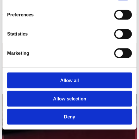
Preferences
Door Bert Dijkman op
verschenen in Platomania:
Issue 341
2017-08-01
gepubliceerd op 2017-10-04
Statistics
Marketing
nieuwsbrief
Schrijf je in
Allow all
Allow selection
contact
Deny
Stuur ons een e-mail
webwinkel@platomania.nl