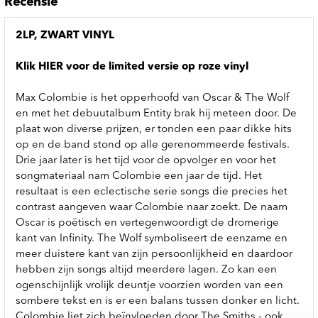
Recensie
2LP, ZWART VINYL
Klik
HIER
voor de limited versie op roze vinyl
Max Colombie is het opperhoofd van Oscar & The Wolf
en met het debuutalbum Entity brak hij meteen door. De
plaat won diverse prijzen, er tonden een paar dikke hits
op en de band stond op alle gerenommeerde festivals.
Drie jaar later is het tijd voor de opvolger en voor het
songmateriaal nam Colombie een jaar de tijd. Het
resultaat is een eclectische serie songs die precies het
contrast aangeven waar Colombie naar zoekt. De naam
Oscar is poëtisch en vertegenwoordigt de dromerige
kant van Infinity. The Wolf symboliseert de eenzame en
meer duistere kant van zijn persoonlijkheid en daardoor
hebben zijn songs altijd meerdere lagen. Zo kan een
ogenschijnlijk vrolijk deuntje voorzien worden van een
sombere tekst en is er een balans tussen donker en licht.
Colombie liet zich beïnvloeden door The Smiths - ook