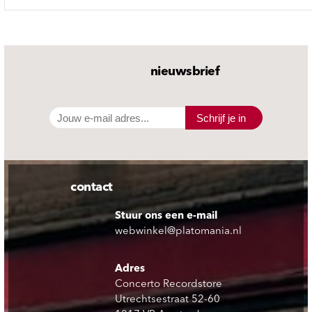
nieuwsbrief
Schrijf je in
contact
Stuur ons een e-mail
webwinkel@platomania.nl
Adres
Concerto Recordstore
Utrechtsestraat 52-60