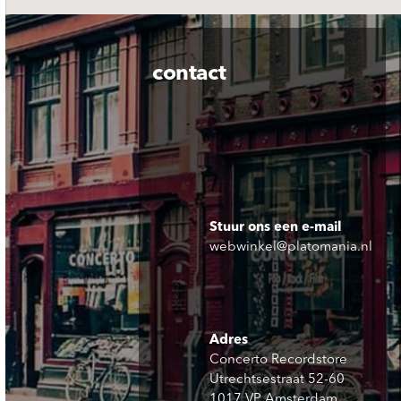
contact
Stuur ons een e-mail
webwinkel@platomania.nl
Adres
Concerto Recordstore
Utrechtsestraat 52-60
1017 VP Amsterdam