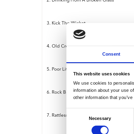
2. Drinking From A Broken Glass
3. Kick The Wicket
4. Old Crow
Consent
5. Poor Little Rich Girl
This website uses cookies
We use cookies to personalis
information about your use of
6. Rock Bottom
other information that you’ve
Consent
7. Rattlesnake Fighter
Necessary
Selection