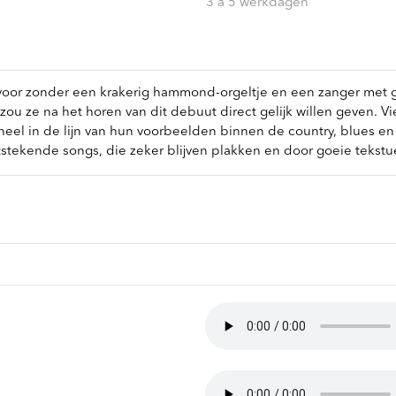
ndtracks
3 a 5 werkdagen
Plato 50 jaar Sale
siek
sues
 voor zonder een krakerig hammond-orgeltje en een zanger met 
ou ze na het horen van dit debuut direct gelijk willen geven. V
e geheel in de lijn van hun voorbeelden binnen de country, blues 
tekende songs, die zeker blijven plakken en door goeie tekstue