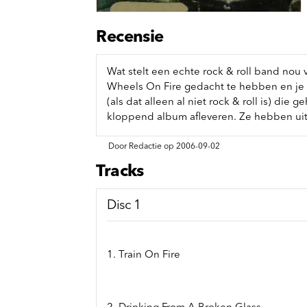
Sou
Classics
Bierviltjes
Klas
Boxsets
Recensie
Reis
7 Inch singles
Wat stelt een echte rock & roll band nou
Wheels On Fire gedacht te hebben en je z
(als dat alleen al niet rock & roll is) di
kloppend album afleveren. Ze hebben uits
Door Redactie op 2006-09-02
Tracks
Disc 1
1. Train On Fire