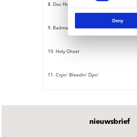
8. Doc Holiday
Deny
9. Badman's Blues
10. Holy Ghost
11. Cryin' Bleedin' Dyin'
nieuwsbrief