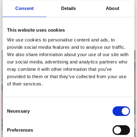
Consent
Details
About
nieuwsbrief
This website uses cookies
Schrijf je in
We use cookies to personalise content and ads, to
provide social media features and to analyse our traffic.
We also share information about your use of our site with
our social media, advertising and analytics partners who
contact
may combine it with other information that you’ve
Stuur ons een e-mail
provided to them or that they’ve collected from your use
webwinkel@platomania.nl
of their services.
Adres
Concerto Recordstore
Consent
Necessary
Utrechtsestraat 52-60
Selection
1017 VP Amsterdam
Preferences