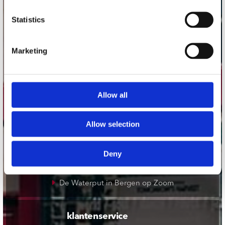
onze winkels
Statistics
Concerto Amsterdam
Marketing
Record Mania Amsterdam
Plato Groningen
Plato Utrecht
Allow all
Plato Leiden
Plato Deventer
Allow selection
Plato Zwolle
Plato Rotterdam
Deny
Plato Apeldoorn / Mansion 24
De Waterput in Bergen op Zoom
klantenservice