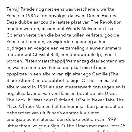
Terwijl Parade nog niet eens was verschenen, werkte
Prince in 1986 al de opvolger daarvan: Dream Factory.
Deze dubbelaar zou de laatste plaat van The Revolution
moeten worden, maar nadat Wendy Melvoin en Lisa
Coleman vertelden die band te willen verlaten, gooide
Prince het roer om, verwijderde nagenoeg al hun
bijdragen en voegde een verzameling nieuwe nummers
toe voor wat Chrystal Ball, een driedubbele lp, moest
worden. Platenmaatschappij Warner zag daar echter niets
in, waarna een boze Prince die plaat min of meer
opsplitste in een album van zijn alter ego Camille (The
Black Album) en de dubbel-lp Sign ‘O The Times. Dat
album werd in 1987 als een meesterwerk ontvangen en is
nog altijd favoriet van veel fans en bevat de hits U Got
The Look, If I Was Your Girlfriend, I Could Never Take The
Place Of Your Man en het titelnummer. Een jaar nadat de
beheerders van uit Prince’s enorme kluis met
onuitgebracht materiaal een deluxe edition van 1999
uitbrachten, volgt nu Sign ‘O The Times met maar liefst 45