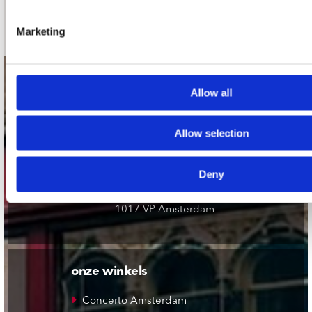
Schrijf je in
Marketing
contact
Allow all
Stuur ons een e-mail
webwinkel@platomania.nl
Allow selection
Adres
Deny
Concerto Recordstore
Utrechtsestraat 52-60
1017 VP Amsterdam
onze winkels
Concerto Amsterdam