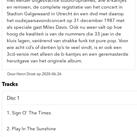
niet eerder uitgebrachte studio-opnames, alle B-kantjes
en remixen, de complete registratie van het concert in
Stadion Galgewaard in Utrecht én een dvd met daarop
het oudejaarsavondconcert op 31 december 1987 met
als speciale gast Miles Davis. Ook nu weer valt op hoe
hoog de kwaliteit is van de nummers die 33 jaar in de
kluis lagen, variërend van strakke funk tot pure pop. Voor
wie acht cd’s of dertien lp’s te veel vindt, is er ook een
3cd-versie met alleen de b-kantjes en een geremasterde
heruitgave van het originele album.
Door Henri Drost op 2020-06-26
Tracks
Disc 1
1. Sign O' The Times
2. Play In The Sunshine