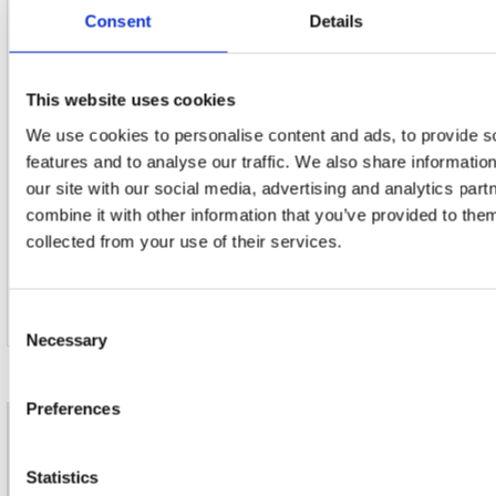
1. Housequake (7" Edit)
Consent
Details
2. Housequake (7 Minutes Moquake) (12" Edit)
This website uses cookies
3. I Could Never Take The Place Of Your Man (Fade 7" Edit)
We use cookies to personalise content and ads, to provide s
features and to analyse our traffic. We also share informatio
4. Hot Thing (7" Single Edit)
our site with our social media, advertising and analytics pa
combine it with other information that you’ve provided to them
collected from your use of their services.
5. Hot Thing (Extended Remix)
6. Hot Thing (Dub Version)
Consent
Necessary
Selection
Preferences
nieuwsbrief
Statistics