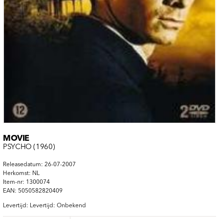
MOVIE
PSYCHO (1960)
Releasedatum: 26-07-2007
Herkomst: NL
Item-nr: 1300074
EAN: 5050582820409
Levertijd: Levertijd: Onbekend