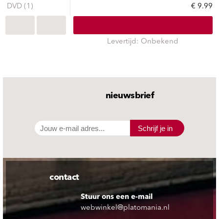
DVD (1)
€ 9.99
Levertijd: Onbekend
nieuwsbrief
Schrijf je in
contact
Stuur ons een e-mail
webwinkel@platomania.nl