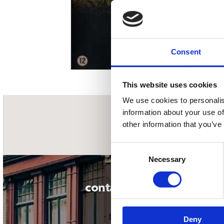
Sou
Classics
Bierviltjes
Klas
Boxsets
Reis
7 Inch singles
Consent
This website uses cookies
We use cookies to personalis
information about your use of
nieuwsbrief
other information that you’ve
Consent
Necessary
Selection
contact
Deny