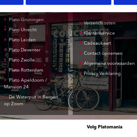
Record Mania
Amsterdam
Plato Groningen
Verzendkosten
Plato Utrecht
Klantenservice
Plato Leiden
Cadeaukaart
Plato Deventer
Contact opnemen
Plato Zwolle
Algemene voorwaarden
Plato Rotterdam
Privacy Verklaring
Plato Apeldoorn /
Mansion 24
De Waterput in Bergen
op Zoom
Volg Platomania