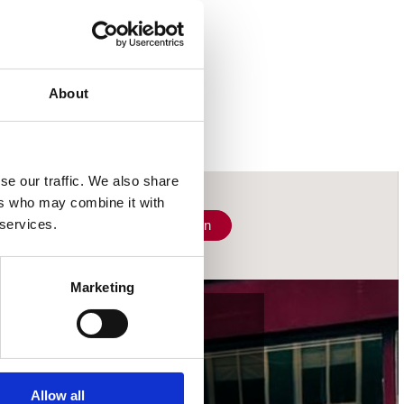
About
se our traffic. We also share
ers who may combine it with
 services.
Schrijf je in
Marketing
wij accepteren
Allow all