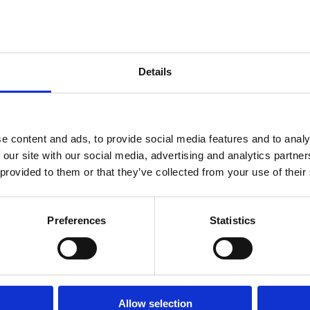
ndtracks
Plato 50 jaar Sale
siek
sues
Details
e content and ads, to provide social media features and to analy
 our site with our social media, advertising and analytics partn
 provided to them or that they’ve collected from your use of their
Preferences
Statistics
onze winkels
klantenservice
Concerto Amsterdam
Allow selection