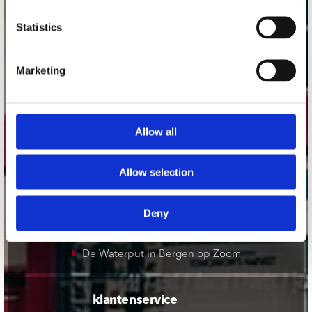
onze winkels
Statistics
Concerto Amsterdam
Marketing
Record Mania Amsterdam
Plato Groningen
Plato Utrecht
Allow all
Plato Leiden
Plato Deventer
Allow selection
Plato Zwolle
Plato Rotterdam
Deny
Plato Apeldoorn / Mansion 24
De Waterput in Bergen op Zoom
klantenservice