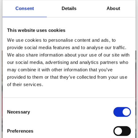
Consent
Details
About
nieuwsbrief
This website uses cookies
Schrijf je in
We use cookies to personalise content and ads, to
provide social media features and to analyse our traffic.
We also share information about your use of our site with
our social media, advertising and analytics partners who
contact
may combine it with other information that you’ve
Stuur ons een e-mail
provided to them or that they’ve collected from your use
webwinkel@platomania.nl
of their services.
Adres
Concerto Recordstore
Consent
Necessary
Utrechtsestraat 52-60
Selection
1017 VP Amsterdam
Preferences