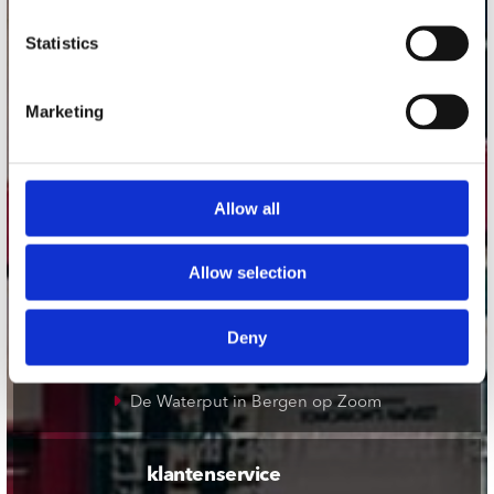
onze winkels
Statistics
Concerto Amsterdam
Marketing
Record Mania Amsterdam
Plato Groningen
Plato Utrecht
Allow all
Plato Leiden
Plato Deventer
Allow selection
Plato Zwolle
Plato Rotterdam
Deny
Plato Apeldoorn / Mansion 24
De Waterput in Bergen op Zoom
klantenservice