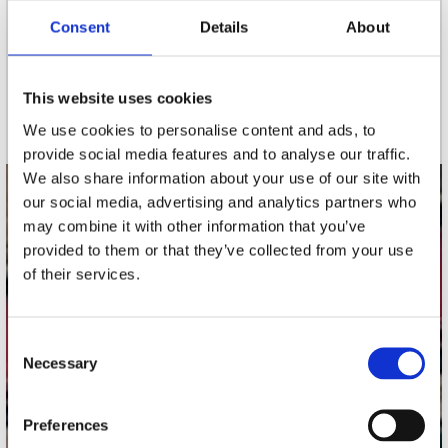
Consent
Details
About
nieuwsbrief
This website uses cookies
Schrijf je in
We use cookies to personalise content and ads, to
provide social media features and to analyse our traffic.
We also share information about your use of our site with
our social media, advertising and analytics partners who
contact
may combine it with other information that you’ve
Stuur ons een e-mail
provided to them or that they’ve collected from your use
webwinkel@platomania.nl
of their services.
Adres
Concerto Recordstore
Consent
Necessary
Utrechtsestraat 52-60
Selection
1017 VP Amsterdam
Preferences