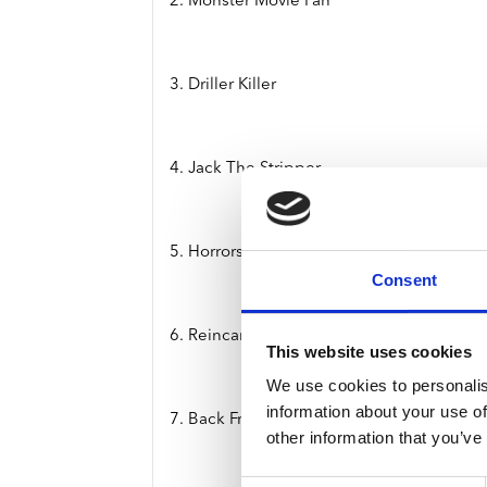
2. Monster Movie Fan
3. Driller Killer
4. Jack The Stripper
5. Horrorscope
Consent
6. Reincarnated Love
This website uses cookies
We use cookies to personalis
information about your use of
7. Back From The Grave
other information that you’ve