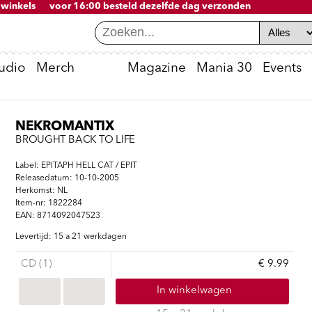
 winkels
voor 16:00 besteld dezelfde dag verzonden
udio
Merch
Magazine
Mania 30
Events
inkels
res
res
mposters
certobooks catalogus
ixers
certo merch
Concerto Recordstore
Accessoires
Klassiek
David Lynch films
Erik Kriek - De Totale Kriek
Pioneer PLX 500-k
Cassettes
Mania lijsten
NEKROMANTIX
terkers
to
/rock
/rock
Utrechtsestraat 52-60
Platenspelers
Harmonia Mundi 9,99 actie
Mania 30
BROUGHT BACK TO LIFE
erto T-shirts
1017 VP Amsterdam
akers
recht
rlandstalig
al/punk
Naalden en elementen
Nieuwe releases
No Risk Disc
Label: EPITAPH HELL CAT / EPIT
erto Sweaters & Hoodies
pelers
eiden
al/punk
fo/Prog
Accessoires & LP hoezen
DVD/Blu-Ray aanbiedingen
Grand Cru
Releasedatum: 10-10-2005
erto Bierviltjes
dtelefoons
roningen
fo/Prog
s
Vinylkratten
Deutsche Grammophon Midpric
Luistertrips
Herkomst: NL
Item-nr: 1822284
certo Koffiemokken
olle
s/Blues
l/Hiphop
Stapelplaatjes
EAN: 8714092047523
certo Fotoboek
peldoorn
d/International
Cadeaukaarten
Accessoires
Levertijd: 15 a 21 werkdagen
erto boek - Ewoud Kieft
eventer
l/Hiphop
tronic
Concerto/Plato platenbon
CD-spelers
erput
gae/Dub
ld
Specials
Versterkers
CD (1)
€ 9.99
to merch
gae
Speakers
High Quality Vinyl
In winkelwagen
tronic
OP
Bestsellers tijdelijk goedkoper
ies, tassen en meer