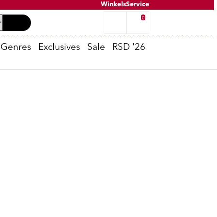
Winkels
Service
0
Genres
Exclusives
Sale
RSD '26
Tweedehands inkoop
K-POP
Oppenheimer
Peter van Dongen - Voldongen
Cassette Spelers
T-Shirts
No Risk Disk
e