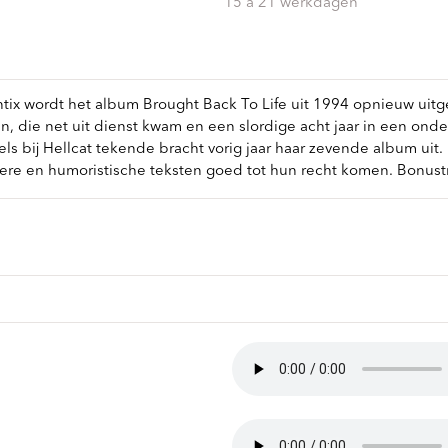
ndtracks
15 a 21 werkdagen
Plato 50 jaar Sale
siek
sues
tix wordt het album Brought Back To Life uit 1994 opnieuw uit
, die net uit dienst kwam en een slordige acht jaar in een on
 bij Hellcat tekende bracht vorig jaar haar zevende album uit. E
e en humoristische teksten goed tot hun recht komen. Bonustra