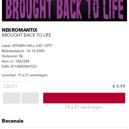
NEKROMANTIX
BROUGHT BACK TO LIFE
Label: EPITAPH HELL CAT / EPIT
Releasedatum: 10-10-2005
Herkomst: NL
Item-nr: 1822284
EAN: 8714092047523
Levertijd: 15 a 21 werkdagen
CD (1)
€ 9.99
15 a 21 werkdagen
Recensie