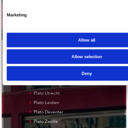
Adres
Marketing
Concerto Recordstore
Utrechtsestraat 52-60
1017 VP Amsterdam
Allow all
onze winkels
Allow selection
Concerto Amsterdam
Deny
Record Mania Amsterdam
Plato Groningen
Plato Utrecht
Plato Leiden
Plato Deventer
Plato Zwolle