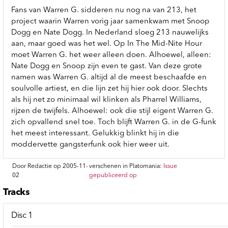
Fans van Warren G. sidderen nu nog na van 213, het
project waarin Warren vorig jaar samenkwam met Snoop
Dogg en Nate Dogg. In Nederland sloeg 213 nauwelijks
aan, maar goed was het wel. Op In The Mid-Nite Hour
moet Warren G. het weer alleen doen. Alhoewel, alleen:
Nate Dogg en Snoop zijn even te gast. Van deze grote
namen was Warren G. altijd al de meest beschaafde en
soulvolle artiest, en die lijn zet hij hier ook door. Slechts
als hij net zo minimaal wil klinken als Pharrel Williams,
rijzen de twijfels. Alhoewel: ook die stijl eigent Warren G.
zich opvallend snel toe. Toch blijft Warren G. in de G-funk
het meest interessant. Gelukkig blinkt hij in die
moddervette gangsterfunk ook hier weer uit.
Door Redactie op 2005-11-
verschenen in Platomania:
Issue
02
gepubliceerd op
Tracks
Disc 1