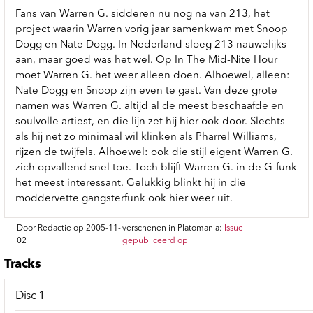
Fans van Warren G. sidderen nu nog na van 213, het
project waarin Warren vorig jaar samenkwam met Snoop
Dogg en Nate Dogg. In Nederland sloeg 213 nauwelijks
aan, maar goed was het wel. Op In The Mid-Nite Hour
moet Warren G. het weer alleen doen. Alhoewel, alleen:
Nate Dogg en Snoop zijn even te gast. Van deze grote
namen was Warren G. altijd al de meest beschaafde en
soulvolle artiest, en die lijn zet hij hier ook door. Slechts
als hij net zo minimaal wil klinken als Pharrel Williams,
rijzen de twijfels. Alhoewel: ook die stijl eigent Warren G.
zich opvallend snel toe. Toch blijft Warren G. in de G-funk
het meest interessant. Gelukkig blinkt hij in die
moddervette gangsterfunk ook hier weer uit.
Door Redactie op 2005-11-
verschenen in Platomania:
Issue
02
gepubliceerd op
Tracks
Disc 1