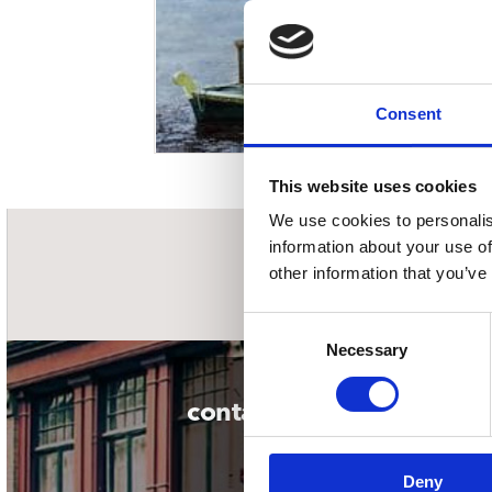
Sou
Classics
Bierviltjes
Klas
Boxsets
Reis
7 Inch singles
Consent
This website uses cookies
We use cookies to personalis
information about your use of
nieuwsbrief
other information that you’ve
Consent
Necessary
Selection
contact
Deny