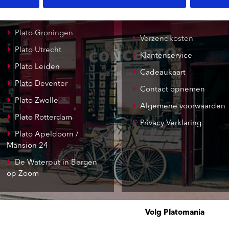
Record Mania
Amsterdam
Plato Groningen
Verzendkosten
Plato Utrecht
Klantenservice
Plato Leiden
Cadeaukaart
Plato Deventer
Contact opnemen
Plato Zwolle
Algemene voorwaarden
Plato Rotterdam
Privacy Verklaring
Plato Apeldoorn /
Mansion 24
De Waterput in Bergen
op Zoom
Volg Platomania