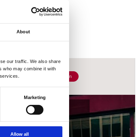
About
se our traffic. We also share
ers who may combine it with
 services.
Schrijf je in
Marketing
wij accepteren
Allow all