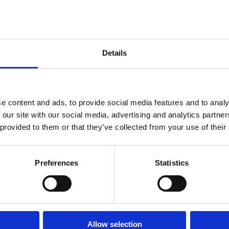
ndtracks
15 a 21 werkdagen
Plato 50 jaar Sale
siek
sues
Details
e content and ads, to provide social media features and to analy
 our site with our social media, advertising and analytics partn
 provided to them or that they’ve collected from your use of their
Preferences
Statistics
onze winkels
klantenservice
Concerto Amsterdam
Allow selection