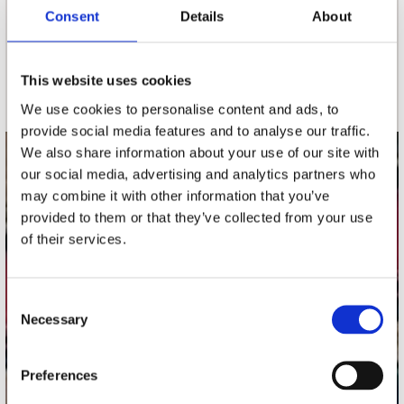
nieuwsbrief
Consent
Details
About
Schrijf je in
This website uses cookies
We use cookies to personalise content and ads, to
provide social media features and to analyse our traffic.
We also share information about your use of our site with
contact
our social media, advertising and analytics partners who
may combine it with other information that you’ve
Stuur ons een e-mail
provided to them or that they’ve collected from your use
webwinkel@platomania.nl
of their services.
Adres
Concerto Recordstore
Consent
Utrechtsestraat 52-60
Necessary
Selection
1017 VP Amsterdam
Preferences