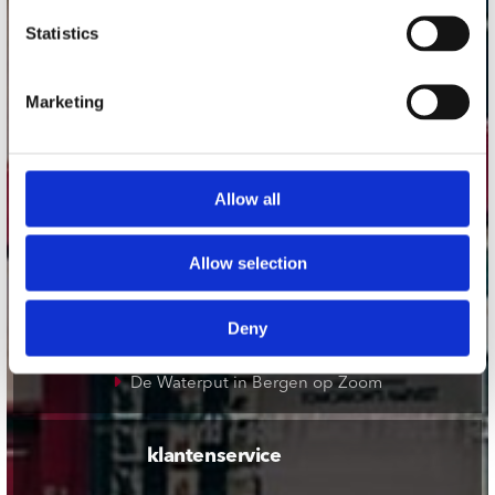
onze winkels
Statistics
Concerto Amsterdam
Record Mania Amsterdam
Marketing
Plato Groningen
Plato Utrecht
Allow all
Plato Leiden
Plato Deventer
Allow selection
Plato Zwolle
Plato Rotterdam
Deny
Plato Apeldoorn / Mansion 24
De Waterput in Bergen op Zoom
klantenservice