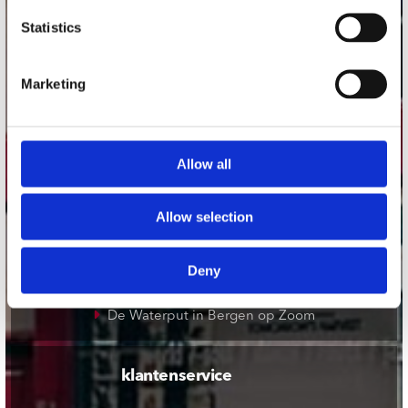
onze winkels
Statistics
Concerto Amsterdam
Record Mania Amsterdam
Marketing
Plato Groningen
Plato Utrecht
Allow all
Plato Leiden
Plato Deventer
Allow selection
Plato Zwolle
Plato Rotterdam
Deny
Plato Apeldoorn / Mansion 24
De Waterput in Bergen op Zoom
klantenservice