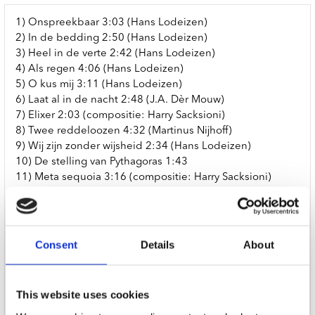
1) Onspreekbaar 3:03 (Hans Lodeizen)
2) In de bedding 2:50 (Hans Lodeizen)
3) Heel in de verte 2:42 (Hans Lodeizen)
4) Als regen 4:06 (Hans Lodeizen)
5) O kus mij 3:11 (Hans Lodeizen)
6) Laat al in de nacht 2:48 (J.A. Dèr Mouw)
7) Elixer 2:03 (compositie: Harry Sacksioni)
8) Twee reddeloozen 4:32 (Martinus Nijhoff)
9) Wij zijn zonder wijsheid 2:34 (Hans Lodeizen)
10) De stelling van Pythagoras 1:43
11) Meta sequoia 3:16 (compositie: Harry Sacksioni)
12) Het vliegtuig 1:56 (Hans Lodeizen)
13) Dof violet 4:24 (J.A. Dèr Mouw)
14) Romance 1:42 (anoniem)
15) Dit leven zachtjes ken ik het 2:04 (Hans Lodeizen)
Consent
Details
About
16) Das Schloß 1:54 (Franz Kafka, Matteo Carcassi)
Zang en gitaar: Jesse Dorrestijn
Composities: Jesse Dorrestijn (behalve Elixer,Meta
This website uses cookies
sequoia, Romance en Kafka)