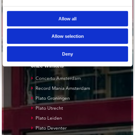
webwinkel@platomania.nl
Allow all
Adres
Concerto Recordstore
Utrechtsestraat 52-60
Allow selection
1017 VP Amsterdam
Deny
onze winkels
Concerto Amsterdam
Record Mania Amsterdam
Plato Groningen
Plato Utrecht
Plato Leiden
Plato Deventer