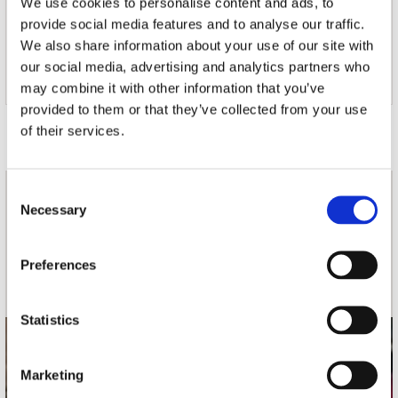
We use cookies to personalise content and ads, to
Regie: Hans Dorrestijn
Techniek: Dennis van Driel, Studio DR GROOVE
provide social media features and to analyse our traffic.
We also share information about your use of our site with
Hoes: Arthur Mulder, Jan Giliam van Arkel, Jesse
our social media, advertising and analytics partners who
Dorrestijn; Collages: Arthur Mulder
may combine it with other information that you’ve
provided to them or that they’ve collected from your use
Door Redactie op 2014-12-29
of their services.
Consent
nieuwsbrief
Necessary
Selection
Schrijf je in
Preferences
Statistics
contact
Marketing
Stuur ons een e-mail