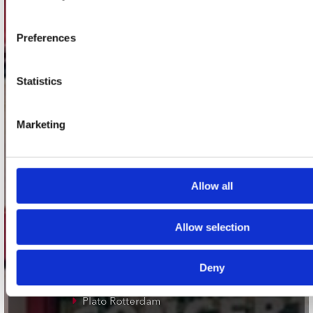
Adres
Concerto Recordstore
Utrechtsestraat 52-60
Preferences
1017 VP Amsterdam
Statistics
onze winkels
Marketing
Concerto Amsterdam
Record Mania Amsterdam
Allow all
Plato Groningen
Plato Utrecht
Allow selection
Plato Leiden
Plato Deventer
Deny
Plato Zwolle
Plato Rotterdam