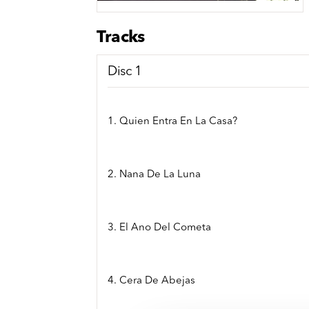
Sou
Classics
Bierviltjes
Klas
Boxsets
Tracks
Reis
7 Inch singles
Disc 1
1. Quien Entra En La Casa?
2. Nana De La Luna
3. El Ano Del Cometa
4. Cera De Abejas