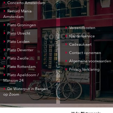
Concerto Amsterdam
Record Mania
Amsterdam
Plato Groningen
Verzendkosten
Plato Utrecht
Klantenservice
Plato Leiden
Cadeaukaart
Plato Deventer
Contact opnemen
Plato Zwolle
Algemene voorwaarden
Plato Rotterdam
Privacy Verklaring
Plato Apeldoorn /
Mansion 24
De Waterput in Bergen
op Zoom