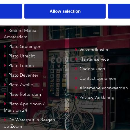
onze winkels
klantenservice
Allow selection
Concerto Amsterdam
Record Mania
Amsterdam
Plato Groningen
Verzendkosten
Plato Utrecht
Klantenservice
Plato Leiden
Cadeaukaart
Plato Deventer
Contact opnemen
Plato Zwolle
Algemene voorwaarden
Plato Rotterdam
Privacy Verklaring
Plato Apeldoorn /
Mansion 24
De Waterput in Bergen
op Zoom