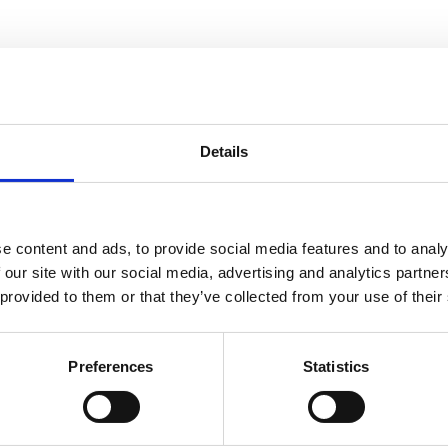
ndtracks
Plato 50 jaar Sale
siek
sues
ronic pioneers. A first-time meeting between Suzanne Ciani and
synthesis to contemporary abstract club forms. First official rele
collaboration between two titans of avant-garde electronic mus
Details
wned Sónar. Now, for the first time it is available to stream an
e content and ads, to provide social media features and to analy
 our site with our social media, advertising and analytics partn
 provided to them or that they’ve collected from your use of their
Preferences
Statistics