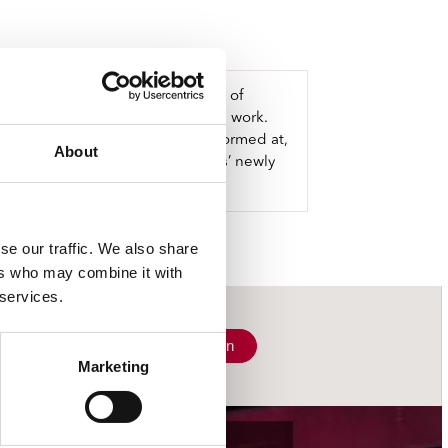
 Actress — bridging generations of
ase of a previously exclusive live work.
ic, co-commissioned by, and performed at,
About
d download via Werkdiscs, Actress’ newly
se our traffic. We also share
ers who may combine it with
 services.
Schrijf je in
Marketing