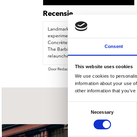
Sou
Classics
Bierviltjes
Klas
Boxsets
Recensie
Reis
7 Inch singles
Landmark collaboration between two elect
experimental electronic music, from Buchla 
Concrète Waves is a groundbreaking live 
Consent
The Barbican, London and Barcelona’s reno
relaunched record label.
This website uses cookies
Door Redactie op
We use cookies to personalis
information about your use of
other information that you’ve
nieuwsbrief
Consent
Necessary
Selection