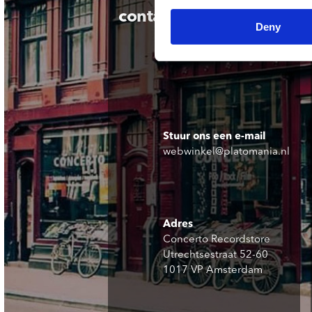
contact
Deny
Stuur ons een e-mail
webwinkel@platomania.nl
Adres
Concerto Recordstore
Utrechtsestraat 52-60
1017 VP Amsterdam