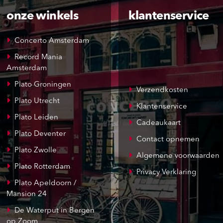
onze winkels
klantenservice
Concerto Amsterdam
Record Mania
Amsterdam
Plato Groningen
Verzendkosten
Plato Utrecht
Klantenservice
Plato Leiden
Cadeaukaart
Plato Deventer
Contact opnemen
Plato Zwolle
Algemene voorwaarden
Plato Rotterdam
Privacy Verklaring
Plato Apeldoorn /
Mansion 24
De Waterput in Bergen
op Zoom