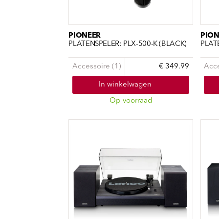
Sou
Classics
Bierviltjes
Klas
Boxsets
Reis
7 Inch singles
PIONEER
PION
PLATENSPELER: PLX-500-K (BLACK)
PLAT
Accessoire (1)
€ 349.99
Acce
In winkelwagen
Op voorraad