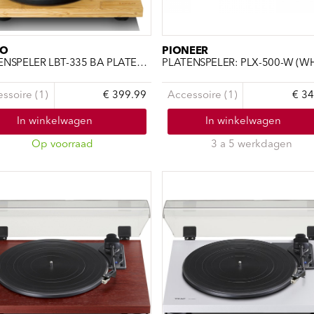
CO
PIONEER
PLATENSPELER LBT-335 BA PLATENSPELER MET BLUETOOTH, UIE
PLATENSPELER: PLX-500-W (WH
ssoire (1)
€ 399.99
Accessoire (1)
€ 34
In winkelwagen
In winkelwagen
Op voorraad
3 a 5 werkdagen