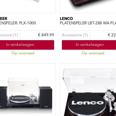
ndtracks
Plato 50 jaar Sale
siek
sues
EER
LENCO
ENSPELER: PLX-1000
ssoire (1)
€ 849.99
Accessoire (1)
€ 22
In winkelwagen
In winkelwagen
Op voorraad
Op voorraad