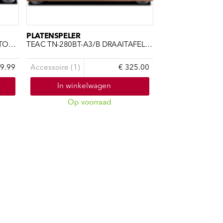
PLATENSPELER
TEAC TN-180BT-A3/WH - BLUETOOTH-MET AUDIO/WHITE
TEAC TN-280BT-A3/B DRAAITAFEL/RIEMAANDRIJVING WALNUT
9.99
Accessoire (1)
€ 325.00
In winkelwagen
Op voorraad