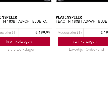
ENSPELER
PLATENSPELER
TEAC TN-180BT-A3/CH - BLUETOOTH-MET AUDIOY/CHERRY
ssoire (1)
€ 199.99
Accessoire (1)
€ 19
In winkelwagen
In winkelwagen
3 a 5 werkdagen
Levertijd: Onbekend