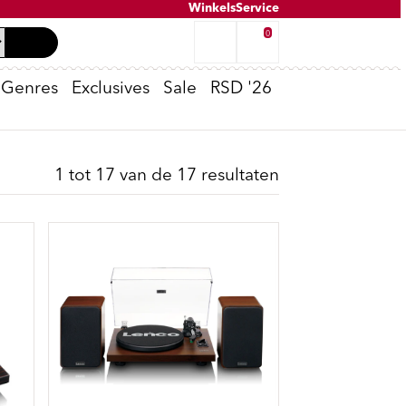
Winkels
Service
0
Genres
Exclusives
Sale
RSD '26
Tweedehands inkoop
K-POP
Oppenheimer
Peter van Dongen - Voldongen
Cassette Spelers
T-Shirts
No Risk Disk
1 tot 17 van de 17 resultaten
e