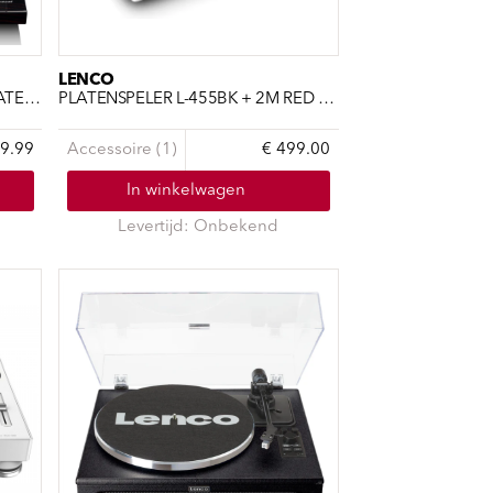
LENCO
PLATENSPELER LBT-188 WA PLATENSPELER MET BLUETOOTH TRAN
PLATENSPELER L-455BK + 2M RED (ALUMINIUM)
9.99
Accessoire (1)
€ 499.00
In winkelwagen
Levertijd: Onbekend