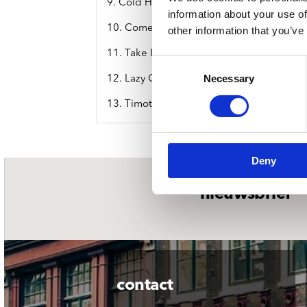
9. Cold Hard B****
information about your use of
10. Come Around Again
other information that you’ve
11. Take It Or Leave It
Consent
Necessary
Selection
12. Lazy Gun
13. Timothy
Deny
nieuwsbrief
contact