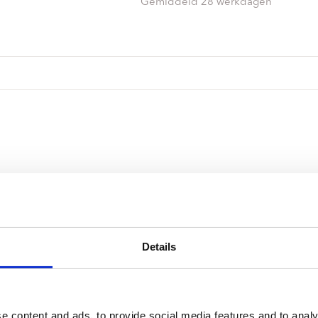
ndtracks
Gemiddeld 28 werkdagen
Plato 50 jaar Sale
siek
sues
Details
e content and ads, to provide social media features and to analy