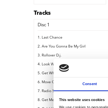
Sou
Classics
Bierviltjes
Klas
Boxsets
Tracks
Reis
7 Inch singles
Disc 1
1. Last Chance
2. Are You Gonna Be My Girl
3. Rollover D.j.
4. Look What You've Done
5. Get What You Need
6. Move On
Consent
7. Radio Song
This website uses cookies
8. Get Me Outta Here
We use cookies to personalis